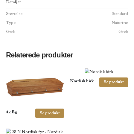
Detaljer
Størrelse
Standard
Type
Naturtræ
Greb
Greb
Relaterede produkter
Nordisk birk
Se produkt
42 Eg
Se produkt