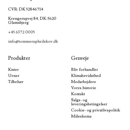
CVR: DK 52846714
Krengerupvej 84, DK-5620
Glamsbjerg
+45 6372 0005
info@tommerupheilskov.dk
Produkter
Genveje
Kister
Bliv forhandler
Urner
Klimabevidsthed
Tilbehør
Medarbejdere
Vores historie
Kontakt
Salgs- og
leveringsbetingelser
Cookie- og privatlivspolitik
Måleskema