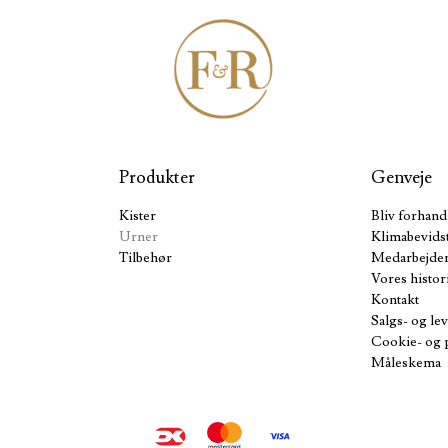
Produkter
Genveje
Kister
Bliv forhand
Urner
Klimabevids
Tilbehør
Medarbejde
Vores histor
Kontakt
Salgs- og le
Cookie- og p
Måleskema