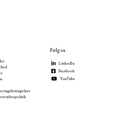
Følg os
ler
LinkedIn
thed
Facebook
re
YouTube
ie
veringsbetingelser
rivatlivspolitik