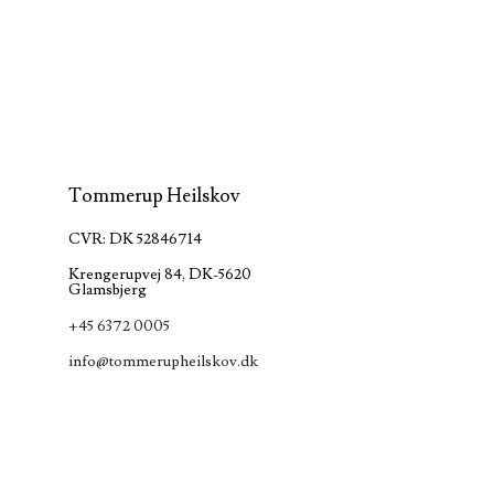
Tommerup Heilskov
CVR: DK 52846714
Krengerupvej 84, DK-5620
Glamsbjerg
+45 6372 0005
info@tommerupheilskov.dk