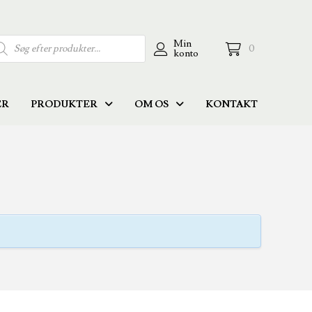
ducts
Min
0
konto
rch
ER
PRODUKTER
OM OS
KONTAKT