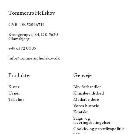
Tommerup Heilskov
CVR: DK 52846714
Krengerupvej 84, DK-5620
Glamsbjerg
+45 6372 0005
info@tommerupheilskov.dk
Produkter
Genveje
Kister
Bliv forhandler
Urner
Klimabevidsthed
Tilbehør
Medarbejdere
Vores historie
Kontakt
Salgs- og
leveringsbetingelser
Cookie- og privatlivspolitik