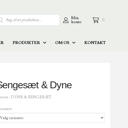
ducts
Min
0
konto
rch
ER
PRODUKTER
OM OS
KONTAKT
Sengesæt & Dyne
renr.:
DYNE & SENGESÆT
rianter