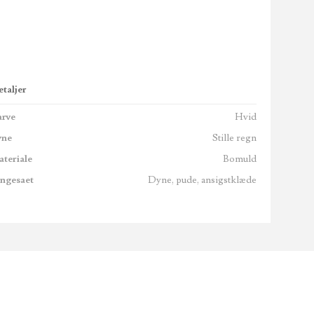
taljer
arve
Hvid
yne
Stille regn
teriale
Bomuld
engesaet
Dyne, pude, ansigstklæde