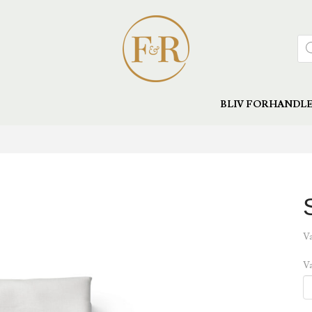
Pro
sea
BLIV FORHANDL
Va
Va