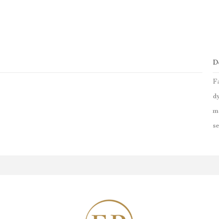
De
F
d
ma
s