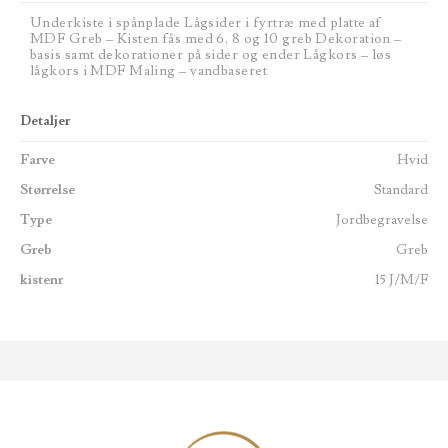
Underkiste i spånplade Lågsider i fyrtræ med platte af
MDF Greb – Kisten fås med 6, 8 og 10 greb Dekoration –
basis samt dekorationer på sider og ender Lågkors – løs
lågkors i MDF Maling – vandbaseret
Detaljer
Farve
Hvid
Størrelse
Standard
Type
Jordbegravelse
Greb
Greb
kistenr
15 J/M/F