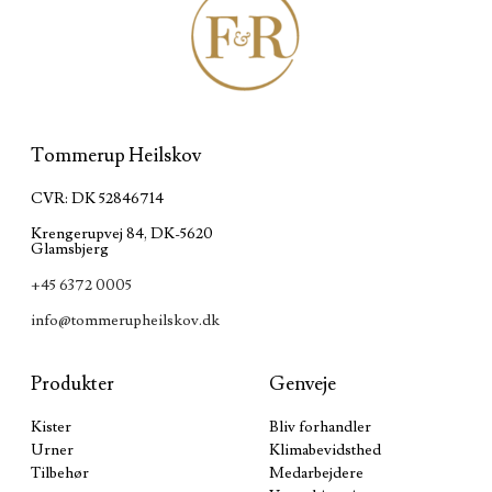
Tommerup Heilskov
CVR: DK 52846714
Krengerupvej 84, DK-5620
Glamsbjerg
+45 6372 0005
info@tommerupheilskov.dk
Produkter
Genveje
Kister
Bliv forhandler
Urner
Klimabevidsthed
Tilbehør
Medarbejdere