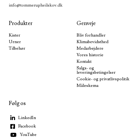
info@tommerupheilskov.dk
Produkter
Genveje
Kister
Bliv forhandler
Urner
Klimabevidsthed
Tilbehør
Medarbejdere
Vores historie
Kontakt
Salgs- og
leveringsbetingelser
Cookie- og privatlivspolitik
Måleskema
Følg os
LinkedIn
Facebook
YouTube