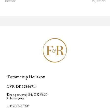
kistenr
15 J/M/F
Tommerup Heilskov
CVR: DK 52846714
Krengerupvej 84, DK-5620
Glamsbjerg
+45 6372 0005