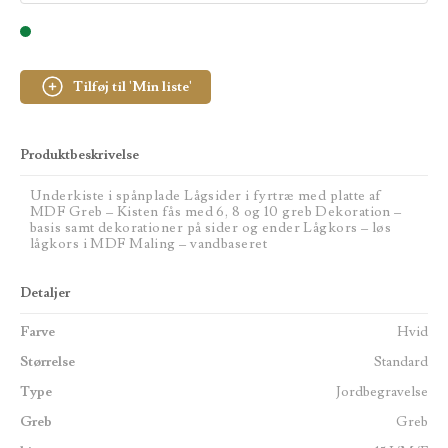
Tilføj til 'Min liste'
Produktbeskrivelse
Underkiste i spånplade Lågsider i fyrtræ med platte af
MDF Greb – Kisten fås med 6, 8 og 10 greb Dekoration –
basis samt dekorationer på sider og ender Lågkors – løs
lågkors i MDF Maling – vandbaseret
Detaljer
Farve
Hvid
Størrelse
Standard
Type
Jordbegravelse
Greb
Greb