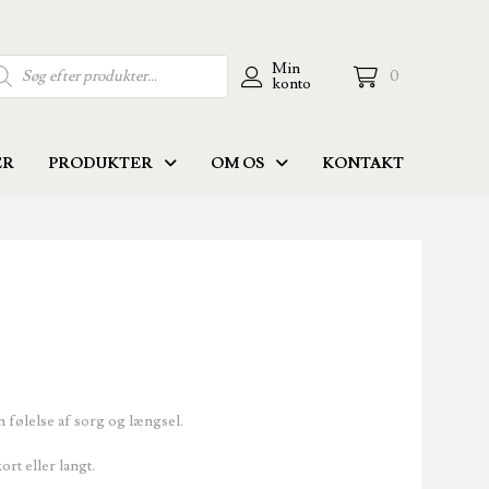
ducts
Min
0
konto
rch
ER
PRODUKTER
OM OS
KONTAKT
n følelse af sorg og længsel.
rt eller langt.