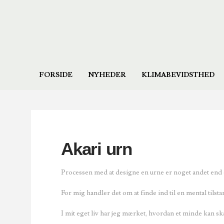
FORSIDE
NYHEDER
KLIMABEVIDSTHED
Akari urn
Processen med at designe en urne er noget andet end 
For mig handler det om at finde ind til en mental tilsta
I mit eget liv har jeg mærket, hvordan et minde kan skab