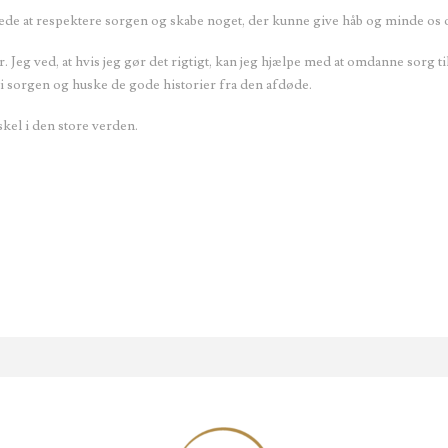
øvede at respektere sorgen og skabe noget, der kunne give håb og minde o
r. Jeg ved, at hvis jeg gør det rigtigt, kan jeg hjælpe med at omdanne sorg 
re i sorgen og huske de gode historier fra den afdøde.
skel i den store verden.