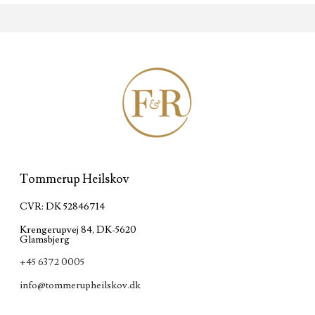
Tommerup Heilskov
CVR: DK 52846714
Krengerupvej 84, DK-5620
Glamsbjerg
+45 6372 0005
info@tommerupheilskov.dk