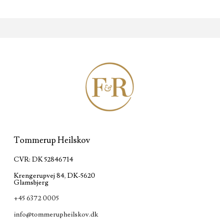
Tommerup Heilskov
CVR: DK 52846714
Krengerupvej 84, DK-5620
Glamsbjerg
+45 6372 0005
info@tommerupheilskov.dk