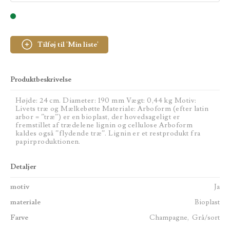
Tilføj til 'Min liste'
Produktbeskrivelse
Højde: 24 cm. Diameter: 190 mm Vægt: 0,44 kg Motiv:
Livets træ og Mælkebøtte Materiale: Arboform (efter latin
arbor = ”træ”) er en bioplast, der hovedsageligt er
fremstillet af trædelene lignin og cellulose Arboform
kaldes også ”flydende træ”. Lignin er et restprodukt fra
papirproduktionen.
Detaljer
motiv
Ja
materiale
Bioplast
Farve
Champagne, Grå/sort