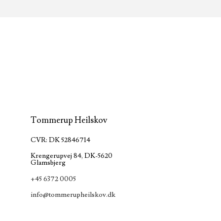
Tommerup Heilskov
CVR: DK 52846714
Krengerupvej 84, DK-5620
Glamsbjerg
+45 6372 0005
info@tommerupheilskov.dk