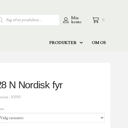
duktsökning
Min
0
konto
PRODUKTER
OM OS
28 N Nordisk fyr
renr.:
10350
ars