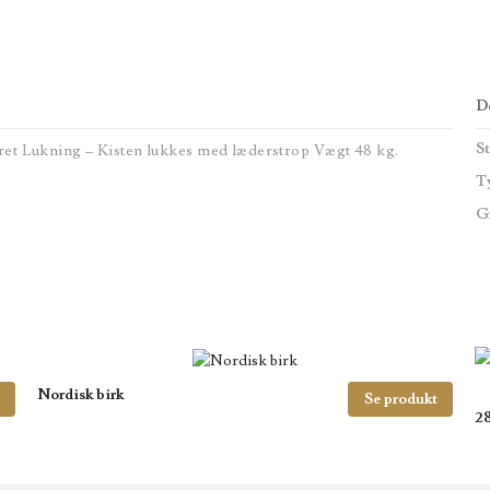
De
St
eret Lukning – Kisten lukkes med læderstrop Vægt 48 kg.
T
G
Nordisk birk
Se produkt
28