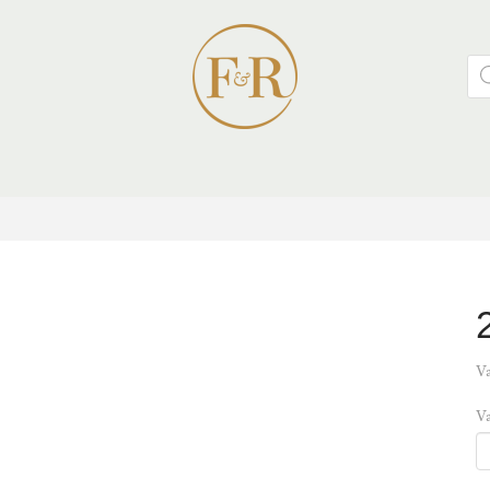
Pro
Va
V