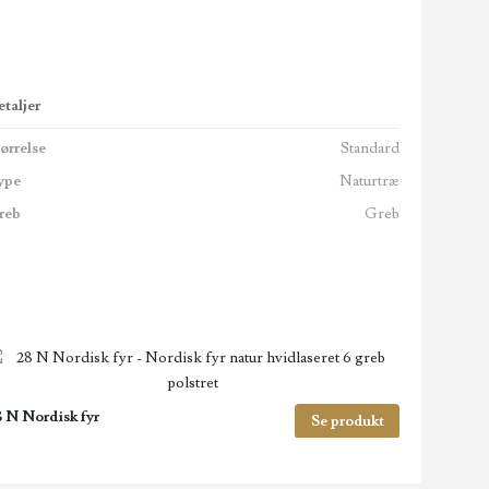
taljer
ørrelse
Standard
ype
Naturtræ
reb
Greb
 N Nordisk fyr
Se produkt